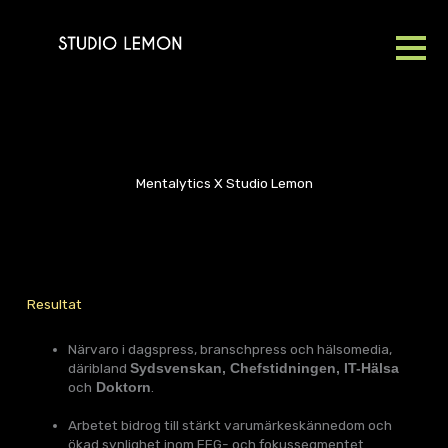
Skip
to
content
Mentalytics X Studio Lemon
Resultat
Närvaro i dagspress, branschpress och hälsomedia,
däribland
Sydsvenskan, Chefstidningen, IT-Hälsa
och
.
Doktorn
Arbetet bidrog till stärkt varumärkeskännedom och
ökad synlighet inom EEG- och fokussegmentet.