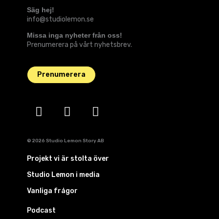
Säg hej!
info@studiolemon.se
Missa inga nyheter från oss!
Prenumerera på vårt nyhetsbrev.
Prenumerera
I
L
S
n
i
p
s
n
o
t
k
t
©
2026
Studio Lemon Story AB
a
e
i
g
d
f
Projekt vi är stolta över
r
i
y
Studio Lemon i media
a
n
Vanliga frågor
m
Podcast