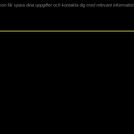
n får spara dina uppgifter och kontakta dig med relevant information
kt vi är stolta över
Podcast
o Lemon i media
Studio Lemons julkalender
ga frågor
Våra kostnadsfria webinar